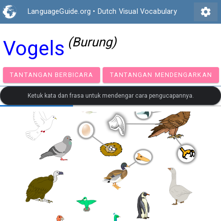
settings
LanguageGuide.org
•
Dutch Visual Vocabulary
(Burung)
Vogels
TANTANGAN BERBICARA
TANTANGAN MENDENGA
Ketuk kata dan frasa untuk mendengar cara pengucapannya.