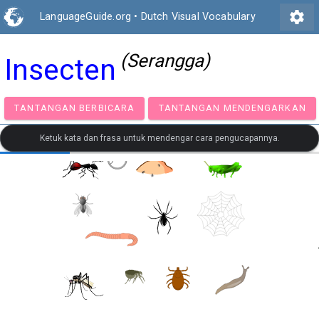
settings
LanguageGuide.org
•
Dutch Visual Vocabulary
(Serangga)
Insecten
TANTANGAN BERBICARA
TANTANGAN MENDENGA
Ketuk kata dan frasa untuk mendengar cara pengucapannya.