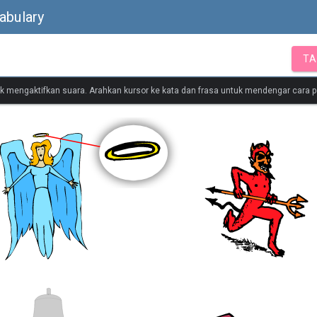
abulary
TA
tuk mengaktifkan suara. Arahkan kursor ke kata dan frasa untuk mendengar cara