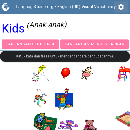
settings
LanguageGuide.org
•
English (UK) Visual Vocabulary
(Anak-anak)
Kids
TANTANGAN BERBICARA
TANTANGAN MENDENGA
Ketuk kata dan frasa untuk mendengar cara pengucapannya.