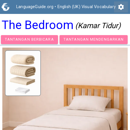
settings
LanguageGuide.org
•
English (UK) Visual Vocabulary
The Bedroom
(Kamar Tidur)
TANTANGAN BERBICARA
TANTANGAN MENDENGA