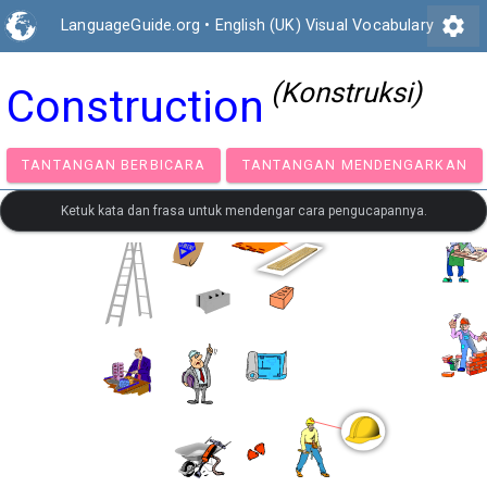
settings
LanguageGuide.org
•
English (UK) Visual Vocabulary
(Konstruksi)
Construction
TANTANGAN BERBICARA
TANTANGAN MENDENGA
Ketuk kata dan frasa untuk mendengar cara pengucapannya.