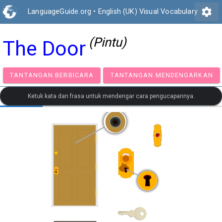
settings
LanguageGuide.org
•
English (UK) Visual Vocabulary
(Pintu)
The Door
TANTANGAN BERBICARA
TANTANGAN MENDENGA
Ketuk kata dan frasa untuk mendengar cara pengucapannya.