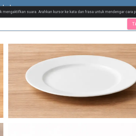
abulary
tuk mengaktifkan suara. Arahkan kursor ke kata dan frasa untuk mendengar cara
T