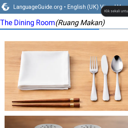
LanguageGuide.org
•
English (UK) Visual Voc
Klik sekali un
The Dining Room
(Ruang Makan)