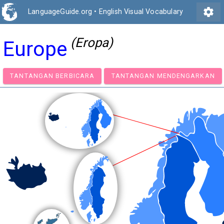
settings
LanguageGuide.org
•
English Visual Vocabulary
(Eropa)
Europe
TANTANGAN BERBICARA
TANTANGAN MENDENGA