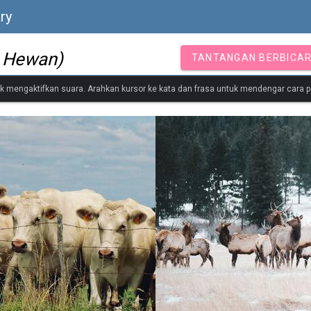
ry
 Hewan)
TANTANGAN BERBICA
tuk mengaktifkan suara. Arahkan kursor ke kata dan frasa untuk mendengar cara