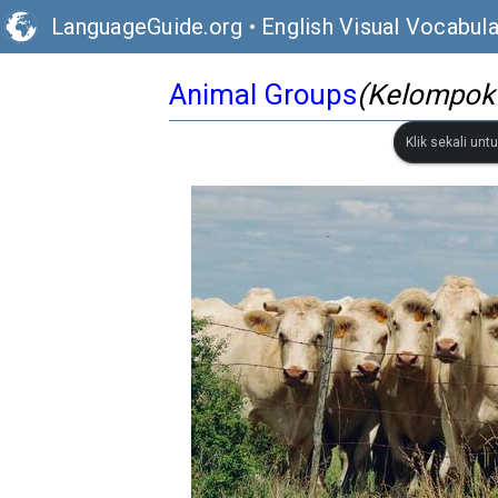
LanguageGuide.org
•
English Visual Vocabula
Animal Groups
(Kelompok
Klik sekali un