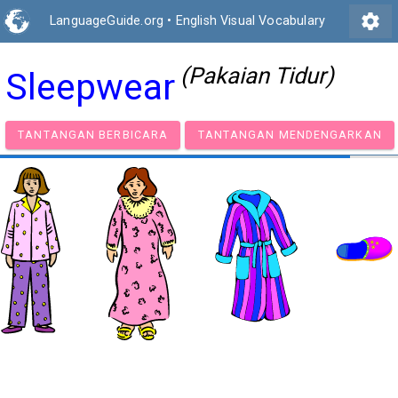
settings
LanguageGuide.org
•
English Visual Vocabulary
(Pakaian Tidur)
Sleepwear
TANTANGAN BERBICARA
TANTANGAN MENDENGA