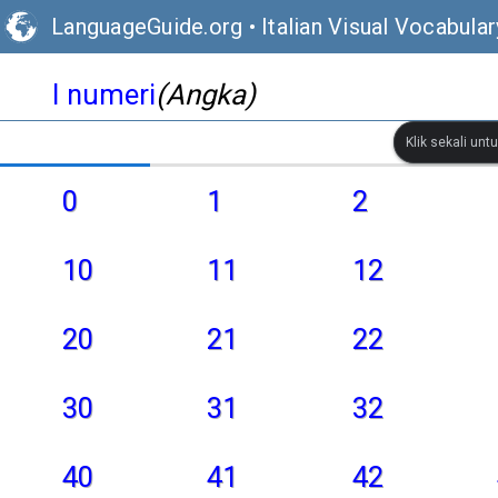
LanguageGuide.org
•
Italian Visual Vocabular
I numeri
(Angka)
Klik sekali un
0
1
2
10
11
12
20
21
22
30
31
32
40
41
42