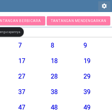
settings
NTANGAN BERBICARA
TANTANGAN MENDENGARKAN
 pengucapannya.
7
8
9
17
18
19
27
28
29
37
38
39
47
48
49