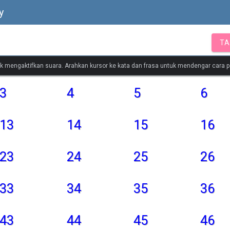
y
TA
tuk mengaktifkan suara. Arahkan kursor ke kata dan frasa untuk mendengar cara
3
4
5
6
13
14
15
16
23
24
25
26
33
34
35
36
43
44
45
46