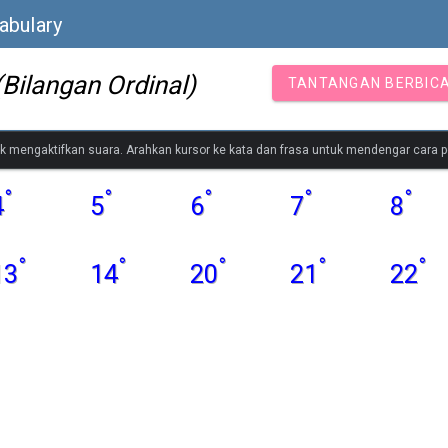
cabulary
(Bilangan Ordinal)
TANTANGAN BERBIC
tuk mengaktifkan suara. Arahkan kursor ke kata dan frasa untuk mendengar cara
°
°
°
°
°
4
5
6
7
8
°
°
°
°
°
13
14
20
21
22