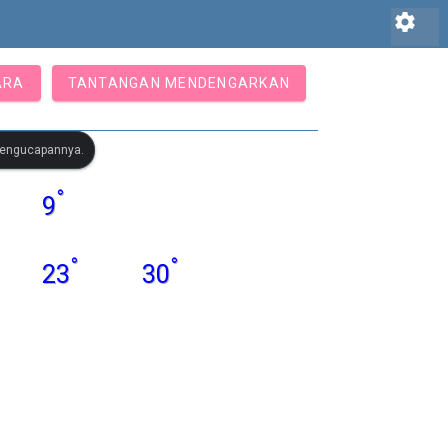
settings
ARA
TANTANGAN MENDENGARKAN
 pengucapannya.
°
9
°
°
23
30