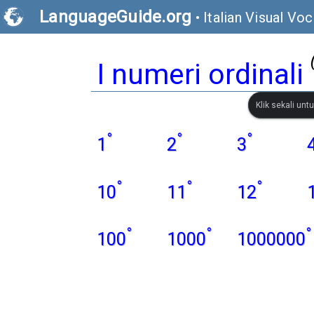
LanguageGuide.org
•
Italian Visual Vo
I numeri ordinali
Klik sekali un
°
°
°
1
2
3
°
°
°
10
11
12
°
°
°
100
1000
1000000