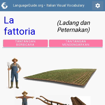
settings
LanguageGuide.org
•
Italian Visual Vocabulary
La
(Ladang dan
fattoria
Peternakan)
TANTANGAN
TANTANGAN
BERBICARA
MENDENGARKAN