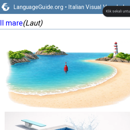
LanguageGuide.org
•
Italian Visual Vocabular
Klik sekali un
Il mare
(Laut)