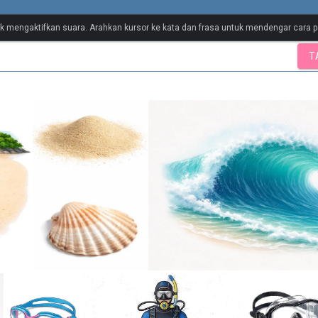
y
tuk mengaktifkan suara. Arahkan kursor ke kata dan frasa untuk mendengar cara
T