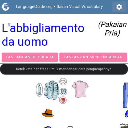
settings
LanguageGuide.org
•
Italian Visual Vocabulary
(Pakaian
L'abbigliamento
Pria)
da uomo
TANTANGAN BERBICARA
TANTANGAN MENDENGA
Ketuk kata dan frasa untuk mendengar cara pengucapannya.