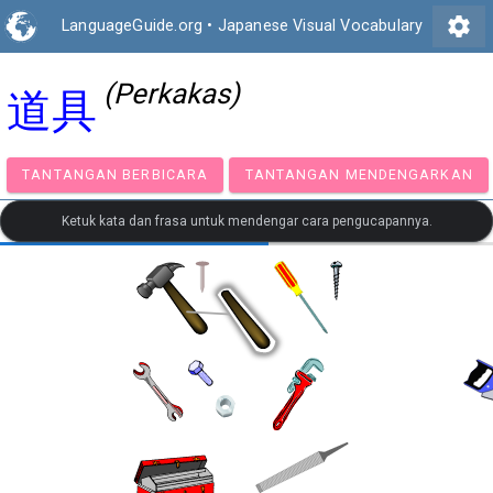
settings
LanguageGuide.org
•
Japanese Visual Vocabulary
(Perkakas)
道具
TANTANGAN BERBICARA
TANTANGAN MENDENGA
Ketuk kata dan frasa untuk mendengar cara pengucapannya.