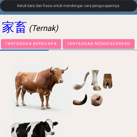
Ketuk kata dan frasa untuk mendengar cara pengucapannya.
settings
LanguageGuide.org
•
Japanese Visual Vocabulary
家畜
(Ternak)
TANTANGAN BERBICARA
TANTANGAN MENDENGA