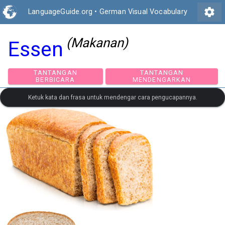
settings
LanguageGuide.org
•
German Visual Vocabulary
(Makanan)
Essen
TANTANGAN
TANTANGAN
BERBICARA
MENDENGARKAN
Ketuk kata dan frasa untuk mendengar cara pengucapannya.