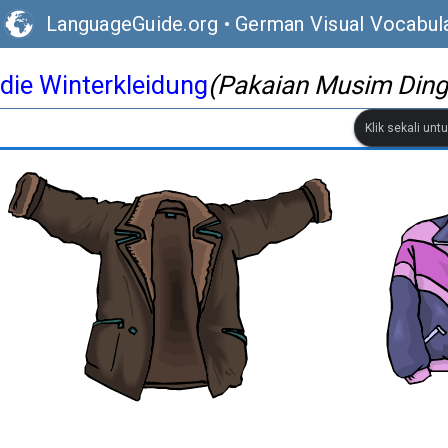
LanguageGuide.org
•
German Visual Vocabul
die Winterkleidung
(Pakaian Musim Ding
Klik sekali un