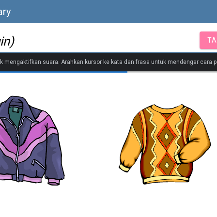
ary
in)
TA
tuk mengaktifkan suara. Arahkan kursor ke kata dan frasa untuk mendengar cara