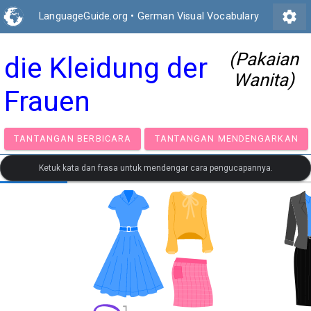
settings
LanguageGuide.org
•
German Visual Vocabulary
(Pakaian
die Kleidung der
Wanita)
Frauen
TANTANGAN BERBICARA
TANTANGAN MENDENGA
Ketuk kata dan frasa untuk mendengar cara pengucapannya.