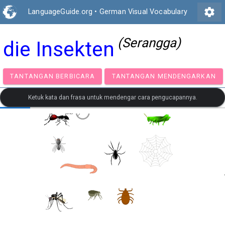
settings
LanguageGuide.org
•
German Visual Vocabulary
(Serangga)
die Insekten
TANTANGAN BERBICARA
TANTANGAN MENDENGA
Ketuk kata dan frasa untuk mendengar cara pengucapannya.