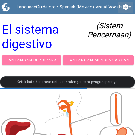
settings
LanguageGuide.org
•
Spanish (Mexico) Visual Vocabulary
(Sistem
El sistema
Pencernaan)
digestivo
TANTANGAN BERBICARA
TANTANGAN MENDENGA
Ketuk kata dan frasa untuk mendengar cara pengucapannya.