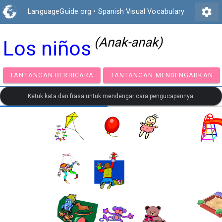
settings
LanguageGuide.org
•
Spanish Visual Vocabulary
(Anak-anak)
Los niños
TANTANGAN BERBICARA
TANTANGAN MENDENGA
Ketuk kata dan frasa untuk mendengar cara pengucapannya.