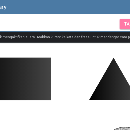
ary
TA
tuk mengaktifkan suara. Arahkan kursor ke kata dan frasa untuk mendengar cara