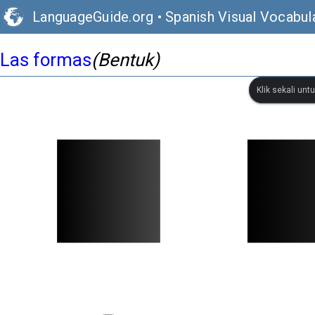
LanguageGuide.org
•
Spanish Visual Vocabul
Las formas
(Bentuk)
Klik sekali un