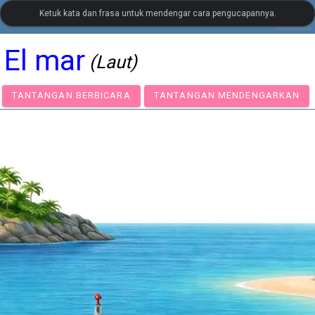
Ketuk kata dan frasa untuk mendengar cara pengucapannya.
settings
LanguageGuide.org
•
Spanish Visual Vocabulary
El mar
(Laut)
TANTANGAN BERBICARA
TANTANGAN MENDENGA