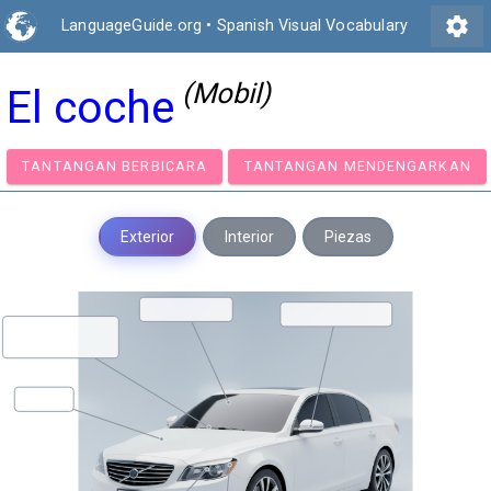
settings
LanguageGuide.org
•
Spanish Visual Vocabulary
(Mobil)
El coche
TANTANGAN BERBICARA
TANTANGAN MENDENGA
Exterior
Interior
Piezas