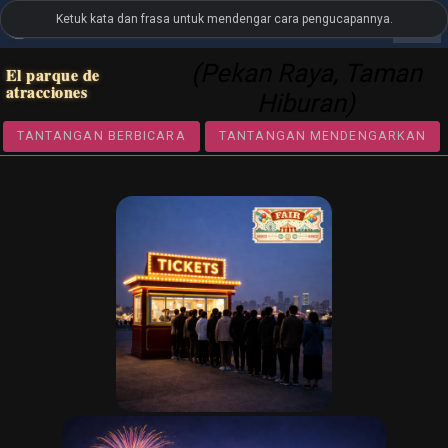
Ketuk kata dan frasa untuk mendengar cara pengucapannya.
settings
LanguageGuide.org
•
Spanish Visual Vocabulary
(Pekan Raya, Taman
El parque de
atracciones
Hiburan)
TANTANGAN BERBICARA
TANTANGAN MENDENGA