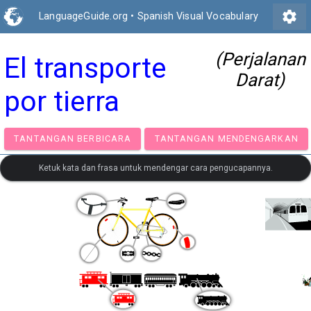
settings
LanguageGuide.org
•
Spanish Visual Vocabulary
(Perjalanan
El transporte
Darat)
por tierra
TANTANGAN BERBICARA
TANTANGAN MENDENGA
Ketuk kata dan frasa untuk mendengar cara pengucapannya.