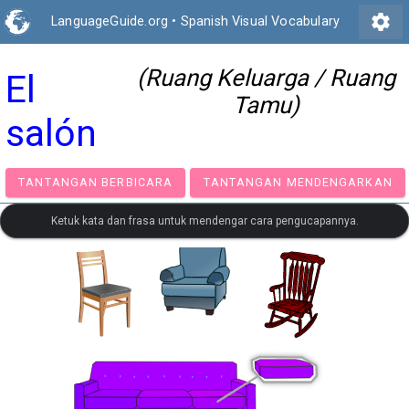
settings
LanguageGuide.org
•
Spanish Visual Vocabulary
(Ruang Keluarga / Ruang
El
Tamu)
salón
TANTANGAN BERBICARA
TANTANGAN MENDENGA
Ketuk kata dan frasa untuk mendengar cara pengucapannya.