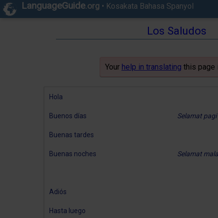
LanguageGuide
.org
•
Kosakata Bahasa Spanyol
Los Saludos
Your
help in translating
this page 
Hola
Buenos días
Selamat pagi
Buenas tardes
Buenas noches
Selamat mal
Adiós
Hasta luego