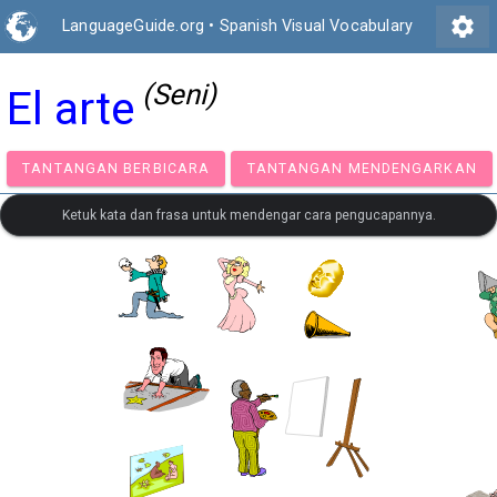
settings
LanguageGuide.org
•
Spanish Visual Vocabulary
(Seni)
El arte
TANTANGAN BERBICARA
TANTANGAN MENDENGA
Ketuk kata dan frasa untuk mendengar cara pengucapannya.