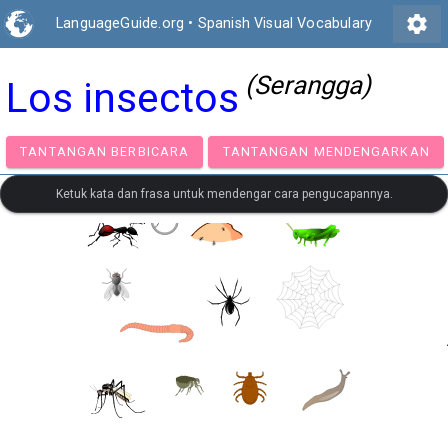
settings
LanguageGuide.org
•
Spanish Visual Vocabulary
(Serangga)
Los insectos
TANTANGAN BERBICARA
TANTANGAN MENDENGA
Ketuk kata dan frasa untuk mendengar cara pengucapannya.