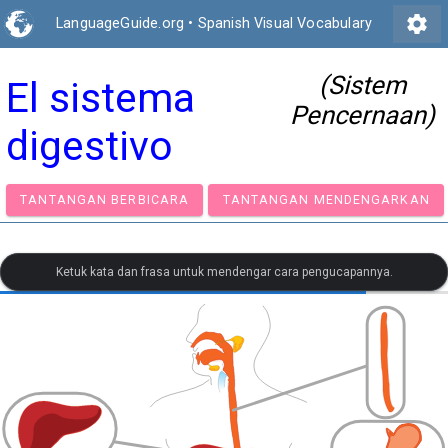
settings
LanguageGuide.org
•
Spanish Visual Vocabulary
(Sistem
El sistema
Pencernaan)
digestivo
TANTANGAN BERBICARA
TANTANGAN MENDENGA
Ketuk kata dan frasa untuk mendengar cara pengucapannya.