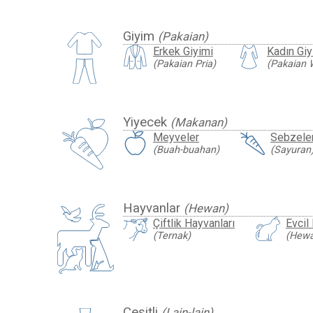
Giyim
(Pakaian)
Erkek Giyimi
Kadın Giy
(Pakaian Pria)
(Pakaian 
Yiyecek
(Makanan)
Meyveler
Sebzele
(Buah-buahan)
(Sayuran
Hayvanlar
(Hewan)
Çiftlik Hayvanları
Evcil
(Ternak)
(Hewa
Çeşitli
(Lain-lain)