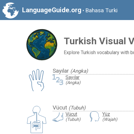
LanguageGuide.org
Bahasa Turki
•
Turkish Visual 
Explore Turkish vocabulary with bu
Sayılar
(Angka)
Sayılar
(Angka)
Vücut
(Tubuh)
Vücut
Yüz
(Tubuh)
(Wajah)