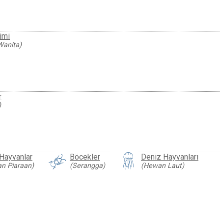
imi
Wanita)
r
)
 Hayvanlar
Böcekler
Deniz Hayvanları
n Piaraan)
(Serangga)
(Hewan Laut)