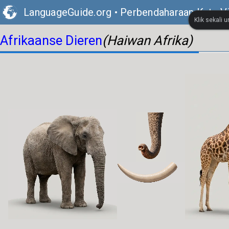
LanguageGuide.org
•
Perbendaharaan Kata V
Klik sekali 
Afrikaanse Dieren
(Haiwan Afrika)