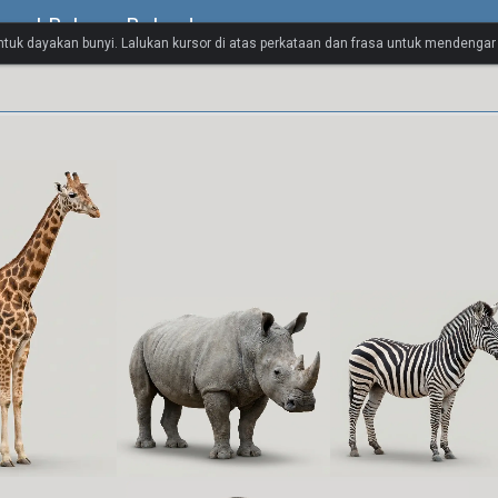
isual Bahasa Belanda
untuk dayakan bunyi. Lalukan kursor di atas perkataan dan frasa untuk mendenga