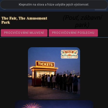
Klepnutím na slova a fráze uslyšíte jejich výslovnost.
settings
LanguageGuide.org
•
Britský anglický vizuální slovník
(Pouť, zábavní
The Fair, The Amusement
Park
park)
PROCVIČOVÁNÍ MLUVENÍ
PROCVIČOVÁNÍ POSLECHU