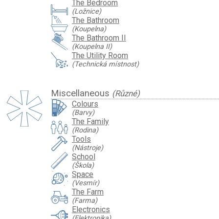
The Bedroom
(Ložnice)
The Bathroom
(Koupelna)
The Bathroom II
(Koupelna II)
The Utility Room
(Technická místnost)
Miscellaneous
(Různé)
Colours
(Barvy)
The Family
(Rodina)
Tools
(Nástroje)
School
(Škola)
Space
(Vesmír)
The Farm
(Farma)
Electronics
(Elektronika)