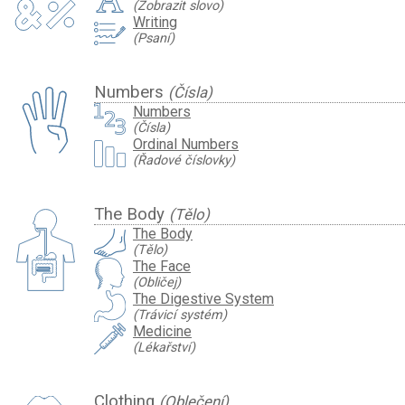
(Zobrazit slovo)
Writing
(Psaní)
Numbers
(Čísla)
Numbers
(Čísla)
Ordinal Numbers
(Řadové číslovky)
The Body
(Tělo)
The Body
(Tělo)
The Face
(Obličej)
The Digestive System
(Trávicí systém)
Medicine
(Lékařství)
Clothing
(Oblečení)