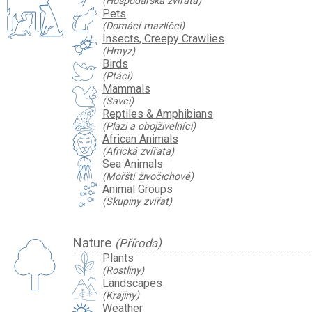
(Hospodářská zvířata)
Pets
(Domácí mazlíčci)
Insects, Creepy Crawlies
(Hmyz)
Birds
(Ptáci)
Mammals
(Savci)
Reptiles & Amphibians
(Plazi a obojživelníci)
African Animals
(Africká zvířata)
Sea Animals
(Mořští živočichové)
Animal Groups
(Skupiny zvířat)
Nature
(Příroda)
Plants
(Rostliny)
Landscapes
(Krajiny)
Weather