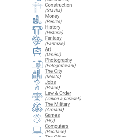
Construction
(Stavba)
Money
(Peníze)
History
(Historie)
Fantasy
(Fantazie)
Art
(Umění)
Photography
(Fotografování)
The City
(Město)
Jobs
(Práce)
Law & Order
(Zákon a pořádek)
The Military
(Armáda)
Games
(Hry)
Computers
(Počítače)