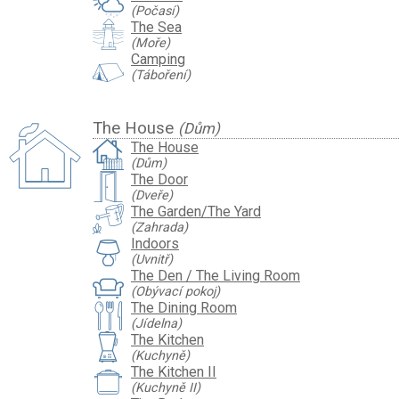
(Počasí)
The Sea
(Moře)
Camping
(Táboření)
The House
(Dům)
The House
(Dům)
The Door
(Dveře)
The Garden/The Yard
(Zahrada)
Indoors
(Uvnitř)
The Den / The Living Room
(Obývací pokoj)
The Dining Room
(Jídelna)
The Kitchen
(Kuchyně)
The Kitchen II
(Kuchyně II)