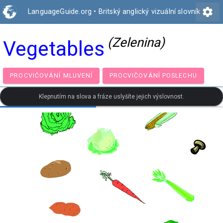
settings
LanguageGuide.org
•
Britský anglický vizuální slovník
(Zelenina)
Vegetables
PROCVIČOVÁNÍ MLUVENÍ
PROCVIČOVÁNÍ POSLECH
Klepnutím na slova a fráze uslyšíte jejich výslovnost.