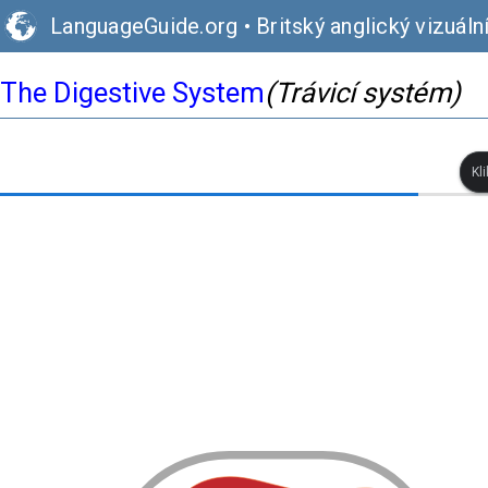
LanguageGuide.org
•
Britský anglický vizuáln
The Digestive System
(Trávicí systém)
Kl