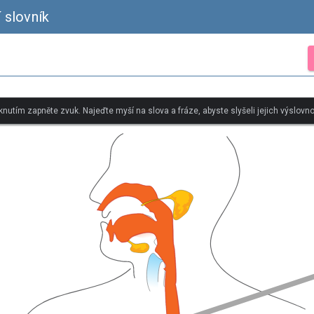
í slovník
iknutím zapněte zvuk. Najeďte myší na slova a fráze, abyste slyšeli jejich výslovno