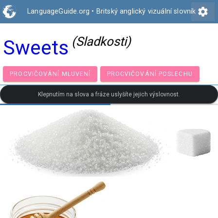
settings
LanguageGuide.org
•
Britský anglický vizuální slovník
(Sladkosti)
Sweets
PROCVIČOVÁNÍ MLUVENÍ
PROCVIČOVÁNÍ POSLECH
Klepnutím na slova a fráze uslyšíte jejich výslovnost.