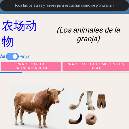
Toca las palabras y frases para escuchar cómo se pronuncian.
settings
LanguageGuide.org
•
Vocabulario visual de Chino
农场动
(Los animales de la
granja)
物
Aa
Pinyin
PRACTICAR LA
PRACTICAR LA COMPRE
PRONUNCIACIÓN
ORAL