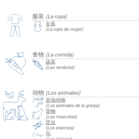
服装
(La ropa)
女装
(La ropa de mujer)
食物
(La comida)
蔬菜
(Las verduras)
动物
(Los animales)
农场动物
(Los animales de la granja)
宠物
(Las mascotas)
昆虫
(Los insectos)
鸟