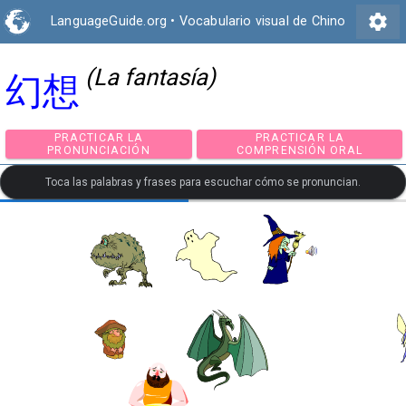
settings
LanguageGuide.org
•
Vocabulario visual de Chino
(La fantasía)
幻想
PRACTICAR LA
PRACTICAR LA
PRONUNCIACIÓN
COMPRENSIÓN ORA
Toca las palabras y frases para escuchar cómo se pronuncian.