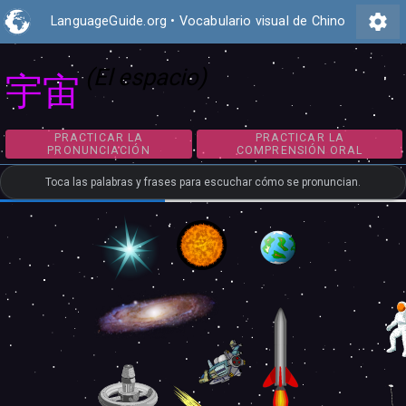
settings
LanguageGuide.org
•
Vocabulario visual de Chino
(El espacio)
宇宙
PRACTICAR LA
PRACTICAR LA
PRONUNCIACIÓN
COMPRENSIÓN ORA
Toca las palabras y frases para escuchar cómo se pronuncian.