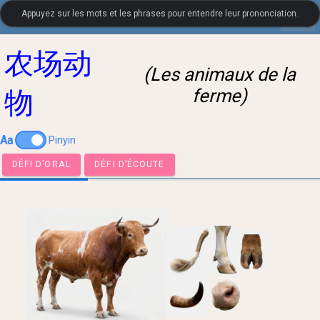
Appuyez sur les mots et les phrases pour entendre leur prononciation.
settings
LanguageGuide.org
•
Vocabulaire visuel de chinois
农场动
(Les animaux de la
ferme)
物
Aa
Pinyin
DÉFI D’ORAL
DÉFI D’ÉCOUTE