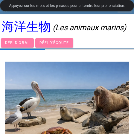
Appuyez sur les mots et les phrases pour entendre leur prononciation.
settings
LanguageGuide.org
•
Vocabulaire visuel de chinois
海洋生物
(Les animaux marins)
DÉFI D’ORAL
DÉFI D’ÉCOUTE