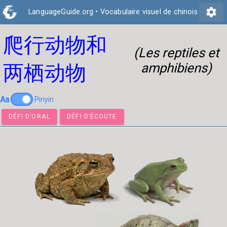
settings
LanguageGuide.org
•
Vocabulaire visuel de chinois
爬行动物和
(Les reptiles et
amphibiens)
两栖动物
Aa
Pinyin
DÉFI D’ORAL
DÉFI D’ÉCOUTE