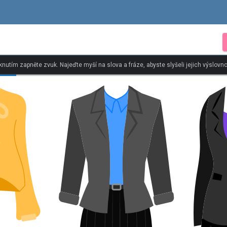
iknutím zapněte zvuk. Najeďte myší na slova a fráze, abyste slyšeli jejich výslovno