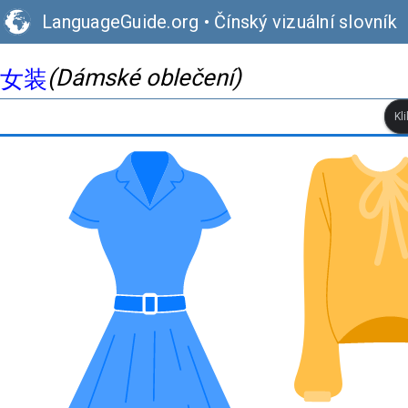
LanguageGuide.org
•
Čínský vizuální slovník
(Dámské oblečení)
女装
Kl