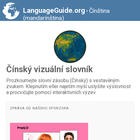
LanguageGuide.org
Čínština
•
(mandarínština)
Čínský vizuální slovník
Prozkoumejte slovní zásobu (Čínský) s vestavěným
zvukem. Klepnutím eller najetím myší uslyšíte výslovnost
a procvičujte pomocí interaktivních výzev.
ZPRÁVA OD NAŠEHO SPONZORA