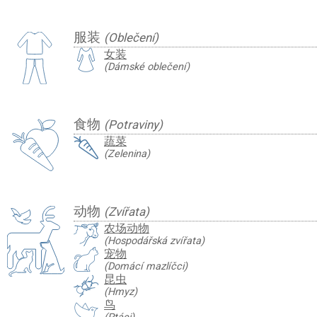
服装
(Oblečení)
女装
(Dámské oblečení)
食物
(Potraviny)
蔬菜
(Zelenina)
动物
(Zvířata)
农场动物
(Hospodářská zvířata)
宠物
(Domácí mazlíčci)
昆虫
(Hmyz)
鸟