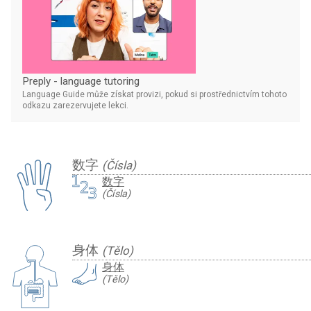
Preply - language tutoring
Language Guide může získat provizi, pokud si prostřednictvím tohoto
odkazu zarezervujete lekci.
数字
(Čísla)
数字
(Čísla)
身体
(Tělo)
身体
(Tělo)